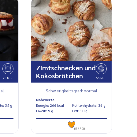
Zimtschnecken und
Kokosbrötchen
75 Min.
66 Min.
al
Schwierigkeitsgrad: normal
Nährwerte
Kohlenhydrate: 34 g
Energie: 266 kcal
Kohlenhydrate: 36 g
Eiweiß: 5 g
Fett: 10 g
(5630)