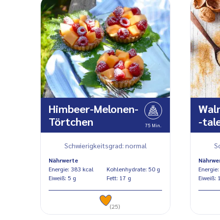
Himbeer-Melonen-
Wal
Törtchen
-tal
75 Min.
Schwierigkeitsgrad: normal
S
Nährwerte
Nährwe
Energie: 383 kcal
Kohlenhydrate: 50 g
Eiweiß: 5 g
Fett: 17 g
Eiw
(25)