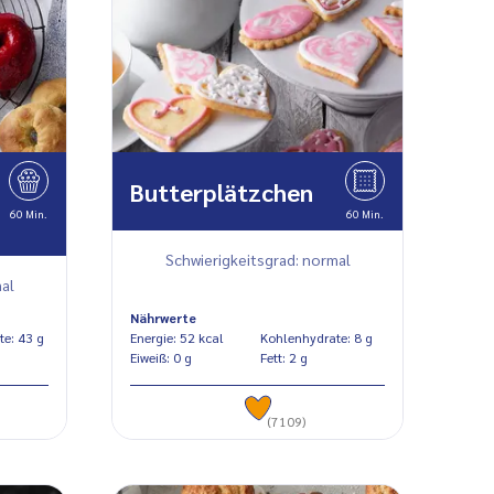
Butterplätzchen
60 Min.
60 Min.
Schwierigkeitsgrad: normal
al
Nährwerte
Kohlenhydrate: 43 g
Energie: 52 kcal
Kohlenhydrate: 8 g
Eiweiß: 0 g
Fett: 2 g
(7109)