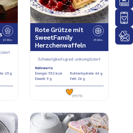
Rote Grütze mit
s
SweetFamily
10 Min.
35 Min.
Herzchenwaffeln
iziert
Schwierigkeitsgrad: unkompliziert
Nährwerte
Kohlenhydrate: 20 g
Energie: 552 kcal
Kohlenhydrate: 66 g
Eiweiß: 9 g
Fett: 26 g
(9575)