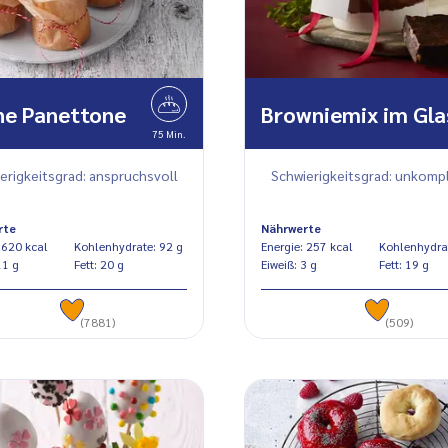
ne Panettone
Browniemix im Gla
75 Min.
erigkeitsgrad: anspruchsvoll
Schwierigkeitsgrad: unkompl
rte
Nährwerte
Energie: 620 kcal
Kohlenhydrate: 92 g
Energie: 257 kcal
weiß: 11 g
Fett: 20 g
Eiweiß: 3 g
Fett: 19 g
(7881)
(509)