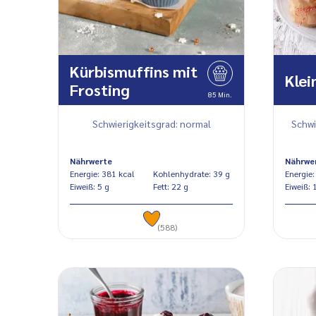
Kürbismuffins mit
Klei
Frosting
85 Min.
Schwierigkeitsgrad: normal
Schwi
Nährwerte
Nährwe
Energie: 381 kcal
Kohlenhydrate: 39 g
Eiweiß: 5 g
Fett: 22 g
Ei
(588)