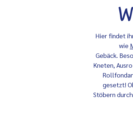
Wa
Hier findet 
wie
M
Gebäck. Beso
Kneten, Ausro
Rollfondan
gesetzt! O
Stöbern durch 