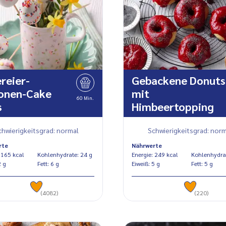
reier-
Gebackene Donuts
ronen-Cake
mit
60 Min.
s
Himbeertopping
chwierigkeitsgrad: normal
Schwierigkeitsgrad: norm
rte
Nährwerte
Energie: 165 kcal
Kohlenhydrate: 24 g
Energie: 249 kcal
eiß: 2 g
Fett: 6 g
Eiweiß: 5 g
Fett: 5 g
(4082)
(220)