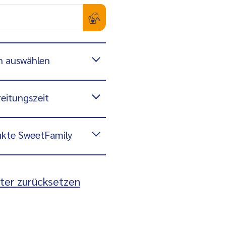
n auswählen
eitungszeit
kte SweetFamily
lter zurücksetzen