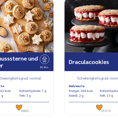
nusssterne und
Draculacookies
er
90 Min.
chwierigkeitsgrad: normal
Schwierigkeitsgrad: norm
rte
Nährwerte
Energie: 62 kcal
Kohlenhydrate: 7 g
Energie: 268 kcal
eiß: 1 g
Fett: 3 g
Eiweiß: 2 g
Fett: 13 g
(880)
(5373)