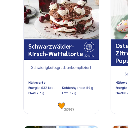
Oste
Schwarzwälder-
Zit
Kirsch-Waffeltorte
30 Min.
Pop
Schwierigkeitsgrad: unkompliziert
S
Nährwerte
Nährwe
Energie: 632 kcal
Kohlenhydrate: 59 g
Eiweiß: 7 g
Fett: 39 g
Eiw
(8397)