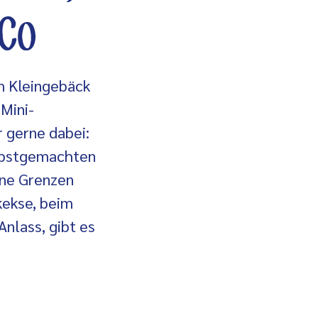
 Co
m Kleingebäck
 Mini-
 gerne dabei:
elbstgemachten
ine Grenzen
kekse, beim
Anlass, gibt es