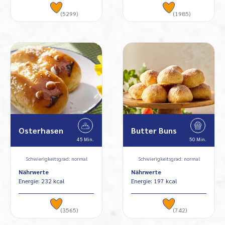
(5299)
(1985)
Osterhasen
Butter Buns
45 Min.
50 Min.
Schwierigkeitsgrad: normal
Schwierigkeitsgrad: normal
Nährwerte
Nährwerte
Energie: 232 kcal
Energie: 197 kcal
(3565)
(742)