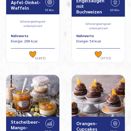
Engelsaugen
Apfel-Dinkel-
mit
Waffeln
35 Min.
65 Min.
Buchweizen
Schwierigkeitsgrad:
Schwierigkeitsgrad:
unkompliziert
unkompliziert
Nährwerte
Nährwerte
Energie: 288 kcal
Energie: 54 kcal
(6493)
(9753)
Stachelbeer-
Orangen-
Mango-
Cupcakes