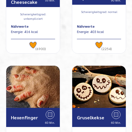
55 Min.
90 Min.
Cheesecake
Schwierigkeitsgrad: normal
Schwierigkeitsgrad:
unkompliziert
Nährwerte
Nährwerte
Energie: 416 kcal
Energie: 403 kcal
(6900)
(2254)
Hexenfinger
Gruselkekse
60 Min.
60 Min.