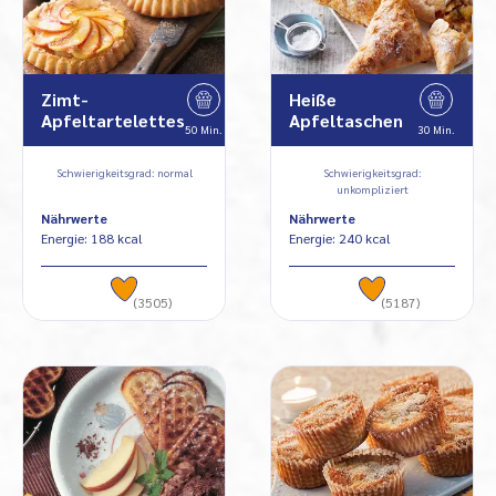
Zimt-
Heiße
Apfeltartelettes
Apfeltaschen
50 Min.
30 Min.
Schwierigkeitsgrad: normal
Schwierigkeitsgrad:
unkompliziert
Nährwerte
Nährwerte
Energie: 188 kcal
Energie: 240 kcal
(3505)
(5187)