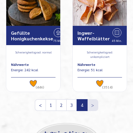
Gefüllte
Ingwer-
Honigkuchenkekse
Waffelblätter
75 Min.
45 Min.
Schwierigkeitsgrad: normal
Schwierigkeitsgrad:
unkompliziert
Nährwerte
Nährwerte
Energie: 242 kcal
Energie: 51 kcal
(446)
(3514)
<
1
2
3
4
>