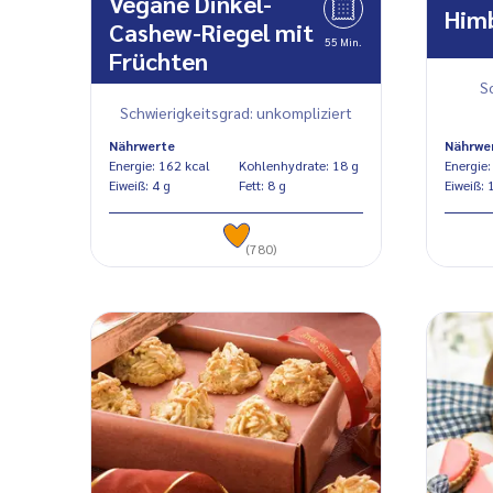
Vegane Dinkel-
Him
Cashew-Riegel mit
55 Min.
Früchten
S
Schwierigkeitsgrad: unkompliziert
Nährwerte
Nährwe
Energie: 162 kcal
Kohlenhydrate: 18 g
Eiweiß: 4 g
Fett: 8 g
Eiw
(780)