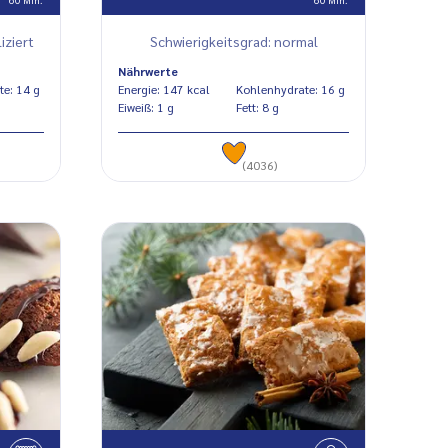
iziert
Schwierigkeitsgrad: normal
Nährwerte
Kohlenhydrate: 14 g
Energie: 147 kcal
Kohlenhydrate: 16 g
Eiweiß: 1 g
Fett: 8 g
(4036)