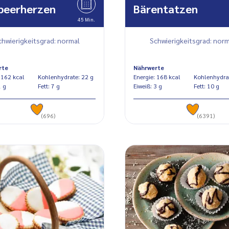
beerherzen
Bärentatzen
45 Min.
chwierigkeitsgrad: normal
Schwierigkeitsgrad: norm
rte
Nährwerte
Energie: 162 kcal
Kohlenhydrate: 22 g
Energie: 168 kcal
eiß: 1 g
Fett: 7 g
Eiweiß: 3 g
Fett: 10 g
(696)
(6391)