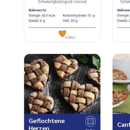
Schwierigkeitsgrad: normal
Schwi
Nährwerte
Nährwe
Energie: 415 kcal
Kohlenhydrate: 51 g
Eiweiß: 6 g
Fett: 20 g
Eiw
(3382)
Geflochtene
Cant
Herzen
60 Min.