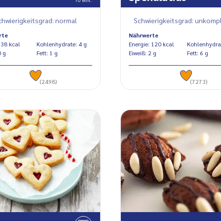
chwierigkeitsgrad: normal
Schwierigkeitsgrad: unkompl
rte
Nährwerte
Energie: 38 kcal
Kohlenhydrate: 4 g
Energie: 120 kcal
eiß: 0 g
Fett: 1 g
Eiweiß: 2 g
Fett: 6 g
(2498)
(7273)