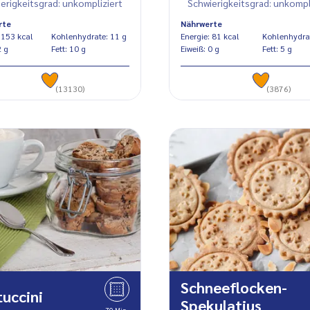
erigkeitsgrad: unkompliziert
Schwierigkeitsgrad: unkompl
rte
Nährwerte
Energie: 153 kcal
Kohlenhydrate: 11 g
Energie: 81 kcal
eiß: 2 g
Fett: 10 g
Eiweiß: 0 g
Fett: 5 g
(13130)
(3876)
Schneeflocken-
uccini
Spekulatius
70 Min.