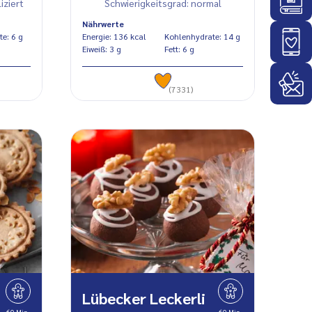
iziert
Schwierigkeitsgrad: normal
Nährwerte
Kohlenhydrate: 6 g
Energie: 136 kcal
Kohlenhydrate: 14 g
Eiweiß: 3 g
Fett: 6 g
(7331)
Lübecker Leckerli
60 Min.
60 Min.