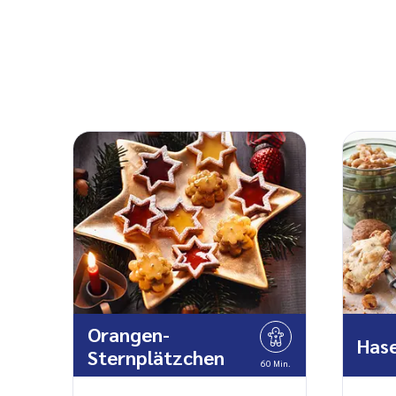
Orangen-
Hase
Sternplätzchen
60 Min.