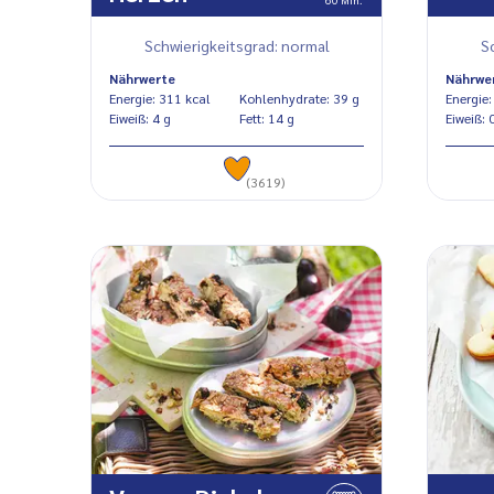
Schwierigkeitsgrad: normal
S
Nährwerte
Nährwe
Energie: 311 kcal
Kohlenhydrate: 39 g
Eiweiß: 4 g
Fett: 14 g
Eiw
(3619)