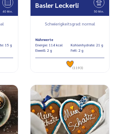
Basler Leckerli
40 Min.
50 Min.
al
Schwierigkeitsgrad: normal
Nährwerte
Kohlenhydrate: 15 g
Energie: 114 kcal
Kohlenhydrate: 21 g
Eiweiß: 2 g
Fett: 2 g
(1193)