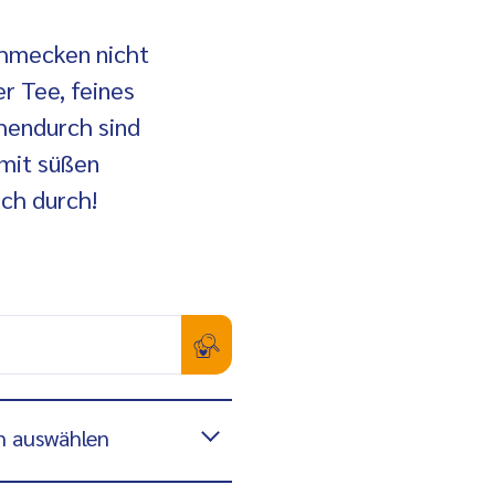
chmecken nicht
r Tee, feines
chendurch sind
 mit süßen
ach durch!
n auswählen