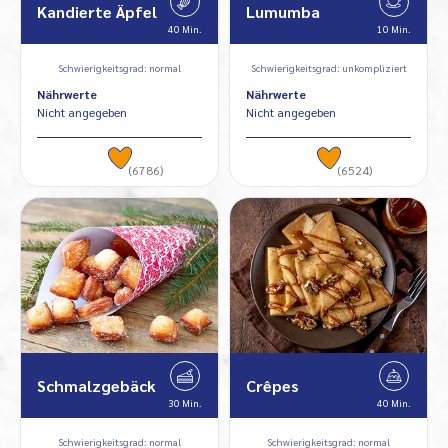
Kandierte Äpfel
Lumumba
40 Min.
10 Min.
Schwierigkeitsgrad: normal
Schwierigkeitsgrad: unkompliziert
Nährwerte
Nährwerte
Nicht angegeben
Nicht angegeben
(6786)
(6524)
Schmalzgebäck
Crêpes
30 Min.
40 Min.
Schwierigkeitsgrad: normal
Schwierigkeitsgrad: normal