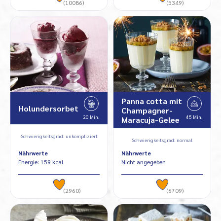
(10086)
(5349)
Panna cotta mit
Holundersorbet
Champagner-
20 Min.
45 Min.
Maracuja-Gelee
Schwierigkeitsgrad: unkompliziert
Schwierigkeitsgrad: normal
Nährwerte
Nährwerte
Energie: 159 kcal
Nicht angegeben
(2960)
(6709)