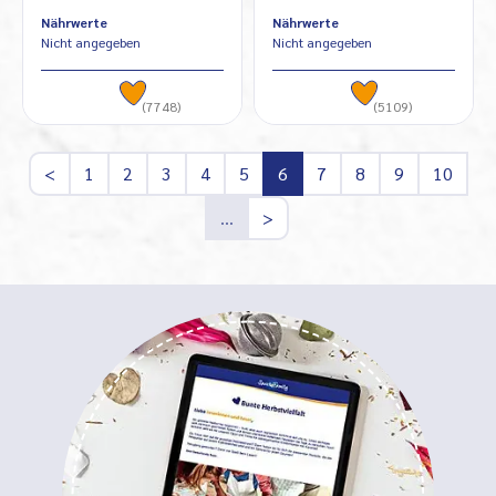
Nährwerte
Nährwerte
Nicht angegeben
Nicht angegeben
(7748)
(5109)
<
1
2
3
4
5
6
7
8
9
10
…
>