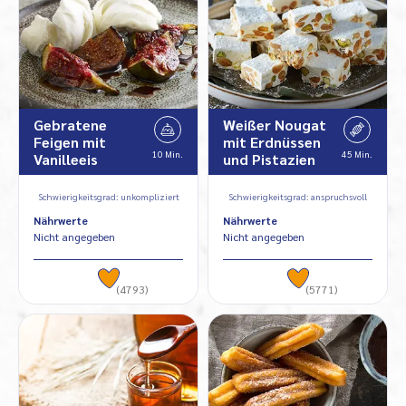
Gebratene
Weißer Nougat
Feigen mit
mit Erdnüssen
10 Min.
45 Min.
Vanilleeis
und Pistazien
Schwierigkeitsgrad: unkompliziert
Schwierigkeitsgrad: anspruchsvoll
Nährwerte
Nährwerte
Nicht angegeben
Nicht angegeben
(4793)
(5771)