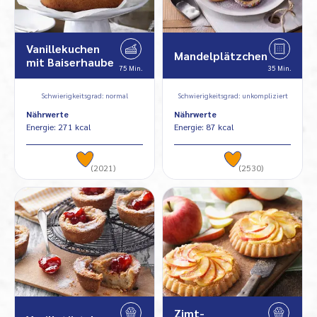
Vanillekuchen
Mandelplätzchen
mit Baiserhaube
75 Min.
35 Min.
Schwierigkeitsgrad: normal
Schwierigkeitsgrad: unkompliziert
Nährwerte
Nährwerte
Energie: 271 kcal
Energie: 87 kcal
(2021)
(2530)
Zimt-