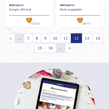
Nährwerte
Nährwerte
Energie: 409 kcal
Nicht angegeben
(3702)
(4877)
<
…
7
8
9
10
11
12
13
14
15
16
…
>