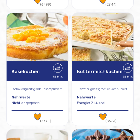
(6499)
(2744)
Käsekuchen
Buttermilchkuchen
75 Min.
35 Min.
Schwierigkeitsgrad: unkompliziert
Schwierigkeitsgrad: unkompliziert
Nährwerte
Nährwerte
Nicht angegeben
Energie: 214 kcal
(3771)
(8674)