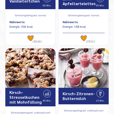
Vanilletörtchen
Apfeltartelettes
60 Min.
50 Min.
Schwierigkeitsgrad: normal
Schwierigkeitsgrad: normal
Nährwerte
Nährwerte
Energie: 306 kcal
Energie: 188 kcal
(4546)
(3501)
Kirsch-
Kirsch-Zitronen-
Streuselkuchen
Buttermilch
90 Min.
15 Min.
mit Mohnfüllung
Schwierigkeitsgrad: unkompliziert
Schwierigkeitsgrad: unkompliziert