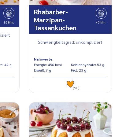
Rhabarber-
Marzipan-
35 Min.
40 Min.
Tassenkuchen
iziert
Schwierigkeitsgrad: unkompliziert
Nährwerte
Kohlenhydrate: 42 g
Energie: 456 kcal
Kohlenhydrate: 53 g
Eiweiß: 7 g
Fett: 23 g
(50)