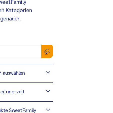
SweetFamily
en Kategorien
 genauer.
n auswählen
eitungszeit
kte SweetFamily