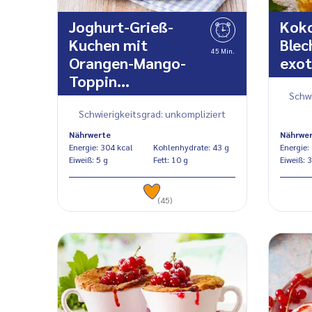
Joghurt-Grieß-
Koko
Kuchen mit
Blec
45 Min.
Orangen-Mango-
exot
Toppin…
Schwi
Schwierigkeitsgrad: unkompliziert
Nährwerte
Nährwe
Energie: 304 kcal
Kohlenhydrate: 43 g
Eiweiß: 5 g
Fett: 10 g
Eiwe
(45)