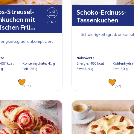
s-Streusel-
Schoko-Erdnuss-
hkuchen mit
Tassenkuchen
70 Min.
ischen Frü…
Schwierigkeitsgrad: unkompl
erigkeitsgrad: unkompliziert
rte
Nährwerte
Energie: 407 kcal
Kohlenhydrate: 41 g
Energie: 480 kcal
iß: 3 g
Fett: 25 g
Eiweiß: 9 g
Fett: 30 g
(36)
(52)