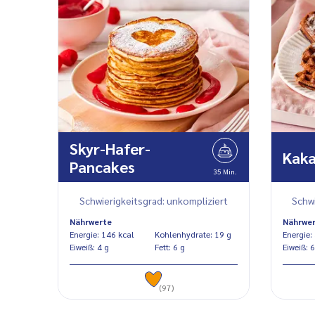
Skyr-Hafer-
Kaka
Pancakes
35 Min.
Schwierigkeitsgrad: unkompliziert
Schwi
Nährwerte
Nährwe
Energie: 146 kcal
Kohlenhydrate: 19 g
Eiweiß: 4 g
Fett: 6 g
Eiwe
(97)