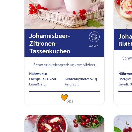
Johannisbeer-
Joha
Zitronen-
Blät
40 Min.
Tassenkuchen
Schwi
Schwierigkeitsgrad: unkompliziert
Nährwerte
Nährwe
Energie: 491 kcal
Kohlenhydrate: 57 g
Eiweiß: 7 g
Fett: 25 g
Eiwe
(41)