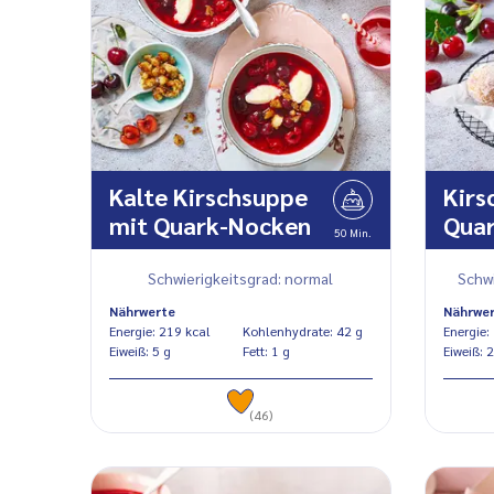
Kalte Kirschsuppe
Kirs
mit Quark-Nocken
Quar
50 Min.
Schwierigkeitsgrad: normal
Schwi
Nährwerte
Nährwe
Energie: 219 kcal
Kohlenhydrate: 42 g
Eiweiß: 5 g
Fett: 1 g
Eiwe
(46)