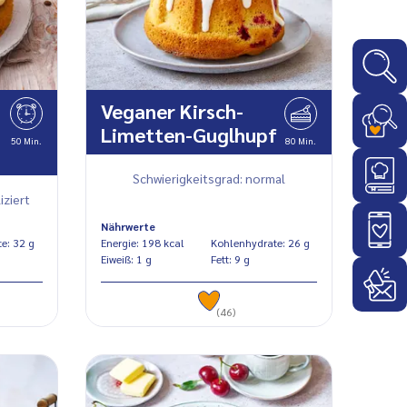
Veganer Kirsch-
Limetten-Guglhupf
50 Min.
80 Min.
Schwierigkeitsgrad: normal
iziert
Nährwerte
Kohlenhydrate: 32 g
Energie: 198 kcal
Kohlenhydrate: 26 g
Eiweiß: 1 g
Fett: 9 g
(46)