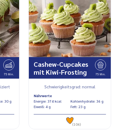
-
Cashew-Cupcakes
mit Kiwi-Frosting
75 Min.
75 Min.
iziert
Schwierigkeitsgrad: normal
Nährwerte
Kohlenhydrate: 30 g
Energie: 374 kcal
Kohlenhydrate: 36 g
Eiweiß: 4 g
Fett: 23 g
(106)