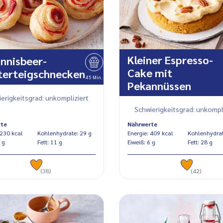
Kleiner Espresso-
nnisbeer-
Cake mit
terteigschnecken
45 Min.
Pekannüssen
erigkeitsgrad: unkompliziert
Schwierigkeitsgrad: unkompl
rte
Nährwerte
Energie: 230 kcal
Kohlenhydrate: 29 g
Energie: 409 kcal
iß: 3 g
Fett: 11 g
Eiweiß: 6 g
Fett: 28 g
(38)
(42)