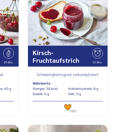
Kirsch-
Fruchtaufstrich
35 Min.
10 Min.
al
Schwierigkeitsgrad: unkompliziert
Nährwerte
Kohlenhydrate: 60 g
Energie: 34 kcal
Kohlenhydrate: 8 g
Eiweiß: 0 g
Fett: 0 g
(80)