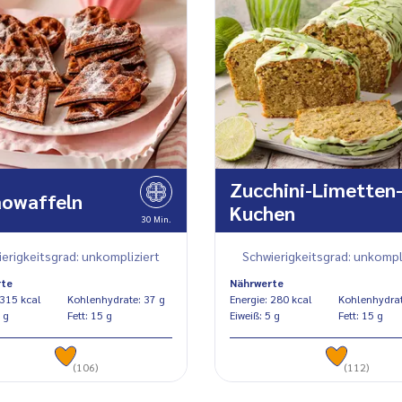
Zucchini-Limetten
owaffeln
Kuchen
30 Min.
erigkeitsgrad: unkompliziert
Schwierigkeitsgrad: unkompl
rte
Nährwerte
Energie: 315 kcal
Kohlenhydrate: 37 g
Energie: 280 kcal
iß: 6 g
Fett: 15 g
Eiweiß: 5 g
Fett: 15 g
(106)
(112)