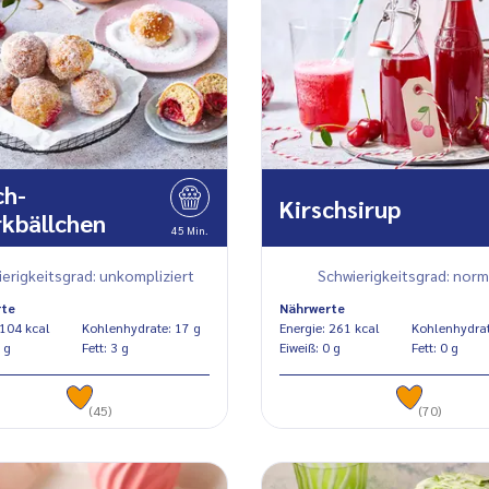
ch-
Kirschsirup
kbällchen
45 Min.
erigkeitsgrad: unkompliziert
Schwierigkeitsgrad: norm
rte
Nährwerte
Energie: 104 kcal
Kohlenhydrate: 17 g
Energie: 261 kcal
iß: 2 g
Fett: 3 g
Eiweiß: 0 g
Fett: 0 g
(45)
(70)