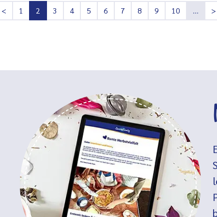
<
1
2
3
4
5
6
7
8
9
10
…
>