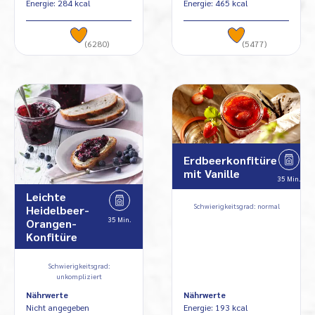
Energie: 284 kcal
Energie: 465 kcal
(6280)
(5477)
Erdbeerkonfitüre
mit Vanille
35 Min.
Leichte
Schwierigkeitsgrad: normal
Heidelbeer-
35 Min.
Orangen-
Konfitüre
Schwierigkeitsgrad:
unkompliziert
Nährwerte
Nährwerte
Nicht angegeben
Energie: 193 kcal