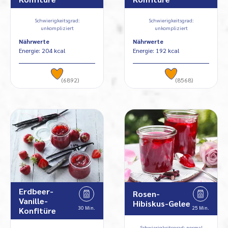
Schwierigkeitsgrad:
Schwierigkeitsgrad:
unkompliziert
unkompliziert
Nährwerte
Nährwerte
Energie: 204 kcal
Energie: 192 kcal
(6892)
(8568)
Erdbeer-
Rosen-
Vanille-
Hibiskus-Gelee
30 Min.
25 Min.
Konfitüre
Schwierigkeitsgrad: normal