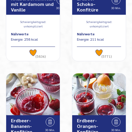
mit Kardamom und
Schoko-
30 Min.
30 Min.
Vanille
Konfitüre
Schwierigkeitsgrad:
Schwierigkeitsgrad:
unkompliziert
unkompliziert
Nährwerte
Nährwerte
Energie: 258 kcal
Energie: 211 kcal
(5836)
(5771)
Erdbeer-
Erdbeer-
Bananen-
Orangen-
30 Min.
30 Min.
Konfitüre
Konfitüre