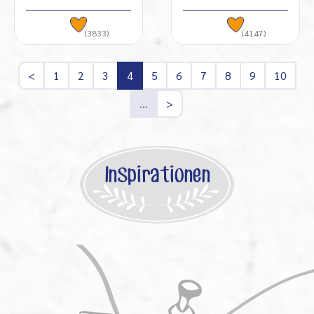
(3833)
(4147)
<
1
2
3
4
5
6
7
8
9
10
…
>
Inspirationen