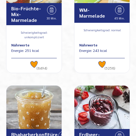
Bio-Früchte-
WM-
Mix-
Marmelade
30 Min.
45 Min.
Marmelade
Schwierigkeitsgrad: normal
Schwierigkeitsgrad:
unkompliziert
Nährwerte
Nährwerte
Energie: 251 kcal
Energie: 243 kcal
(8494)
(5258)
Rhabarberkonfitüre
Erdbeer-