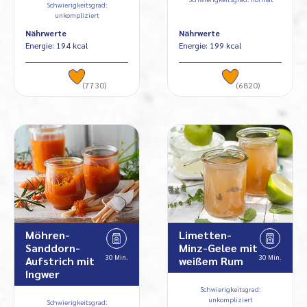
Schwierigkeitsgrad:
unkompliziert
Nährwerte
Nährwerte
Energie: 194 kcal
Energie: 199 kcal
(7730)
(6820)
Möhren-
Limetten-
Sanddorn-
Minz-Gelee mit
30 Min.
30 Min.
Aufstrich mit
weißem Rum
Ingwer
Schwierigkeitsgrad:
unkompliziert
Schwierigkeitsgrad: