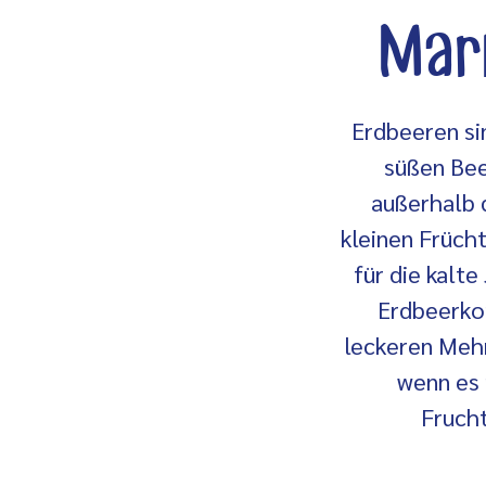
Marm
Erdbeeren sin
süßen Bee
außerhalb 
kleinen Früch
für die kalt
Erdbeerkon
leckeren Meh
wenn es 
Frucht