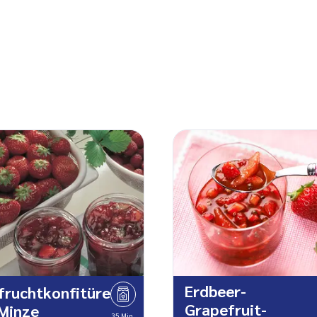
Erdbeer-
fruchtkonfitüre
Grapefruit-
Minze
35 Min.