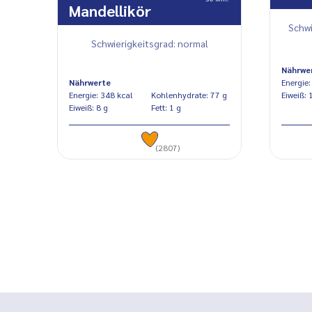
Mandellikör
Schwi
Schwierigkeitsgrad: normal
Nährwe
Nährwerte
Energie: 348 kcal
Kohlenhydrate: 77 g
Eiw
Eiweiß: 8 g
Fett: 1 g
(2807)