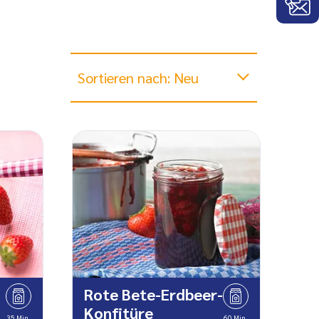
Sortieren nach: Neu
Rote Bete-Erdbeer-
Konfitüre
35 Min.
60 Min.