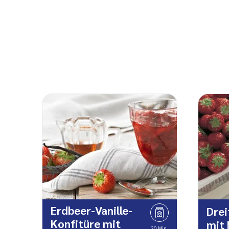
Erdbeer-Vanille-
Drei
Konfitüre mit
mit 
30 Min.