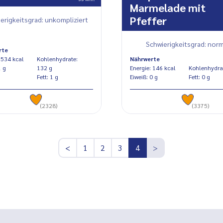
Marmelade mit
Pfeffer
erigkeitsgrad: unkompliziert
Schwierigkeitsgrad: norm
rte
Energie: 534 kcal
Kohlenhydrate:
Nährwerte
eiß: 1 g
132 g
Energie: 146 kcal
Fett: 1 g
Eiweiß: 0 g
Fett: 0 g
(2328)
(3375)
<
1
2
3
4
>