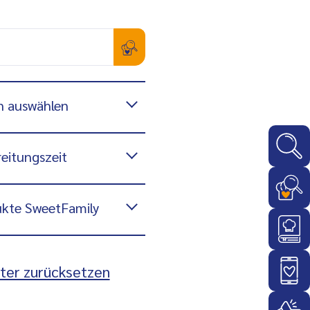
n auswählen
eitungszeit
kte SweetFamily
lter zurücksetzen