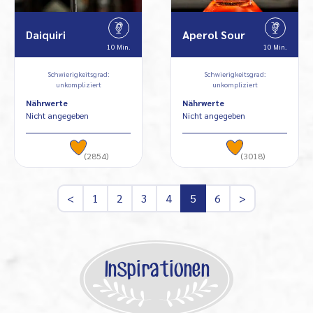
Daiquiri
Aperol Sour
10 Min.
10 Min.
Schwierigkeitsgrad:
Schwierigkeitsgrad:
unkompliziert
unkompliziert
Nährwerte
Nährwerte
Nicht angegeben
Nicht angegeben
(2854)
(3018)
<
1
2
3
4
5
6
>
Inspirationen