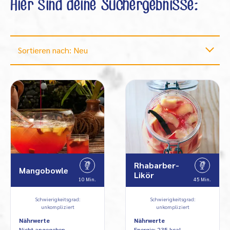
Hier sind deine Suchergebnisse:
Sortieren nach: Neu
Rhabarber-
Mangobowle
Likör
10 Min.
45 Min.
Schwierigkeitsgrad:
Schwierigkeitsgrad:
unkompliziert
unkompliziert
Nährwerte
Nährwerte
Nicht angegeben
Energie: 235 kcal