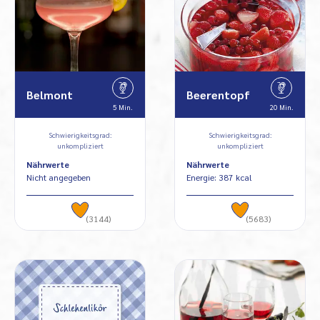
Belmont
Beerentopf
5 Min.
20 Min.
Schwierigkeitsgrad:
Schwierigkeitsgrad:
unkompliziert
unkompliziert
Nährwerte
Nährwerte
Nicht angegeben
Energie: 387 kcal
(3144)
(5683)