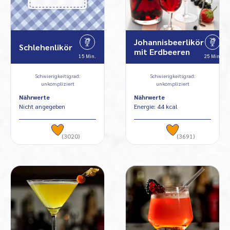
Johannisbeerlikör
Schlehenlikör
mit Erdbeeren
15 Min.
25 Min.
Schwierigkeitsgrad:
Schwierigkeitsgrad:
unkompliziert
unkompliziert
Nährwerte
Nährwerte
Nicht angegeben
Energie: 44 kcal
(3020)
(3691)