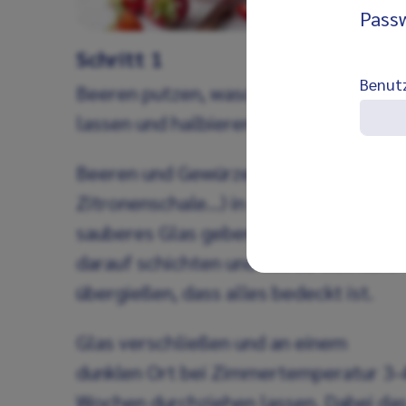
Pass
Schritt 1
Benut
Beeren putzen, waschen, abtropfen
lassen und halbieren oder vierteln.
Beeren und Gewürze (Vanillemark,
Zitronenschale…) in ein großes,
sauberes Glas geben. Einmachzucker
darauf schichten und mit so viel Korn
übergießen, dass alles bedeckt ist.
Glas verschließen und an einem
dunklen Ort bei Zimmertemperatur 3-
Wochen durchziehen lassen. Dabei da