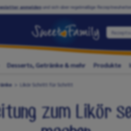
wsletter anmelden
und sich über regelmäßige Rezeptneuheiten
Desserts, Getränke & mehr
Produkte
ränke
Likör Schritt für Schritt
eitung zum Likör se