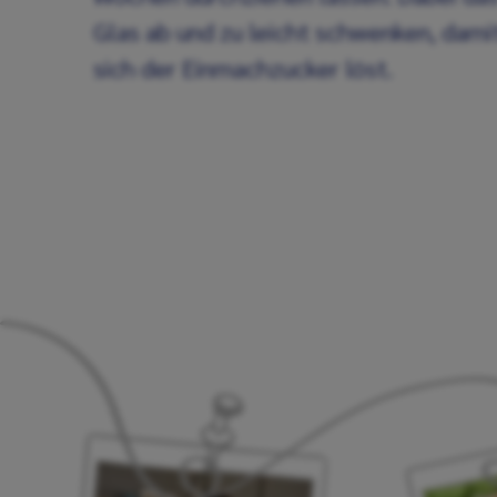
Glas ab und zu leicht schwenken, dami
sich der Einmachzucker löst.