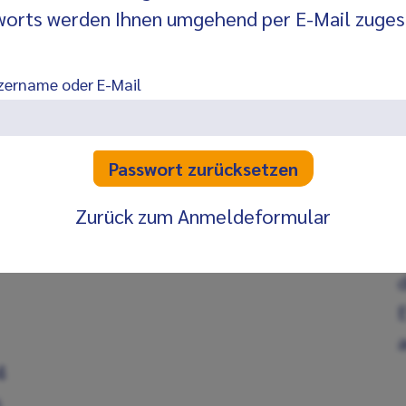
worts werden Ihnen umgehend per E-Mail zuges
Schritt 2
zername oder E-Mail
Likör durch ein feines Sieb gießen und
Beeren im Sieb gut abtropfen lassen.
Zurück zum Anmeldeformular
E
4
s