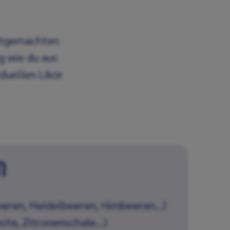
bstgemachten
ng wie du aus
duellen Likör
n
eeren, Heidelbeeren, Himbeeren…)
ote, Zitronenschale…)