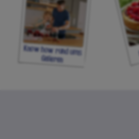
Know how rund ums
Gelieren