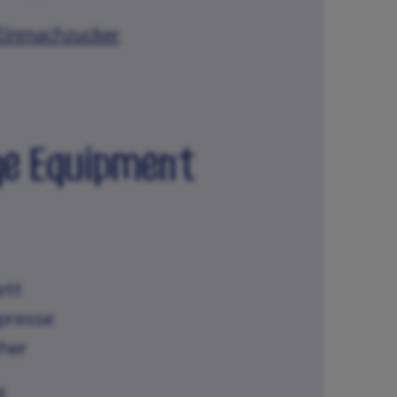
Einmachzucker
ge Equipment
ett
npresse
cher
ß