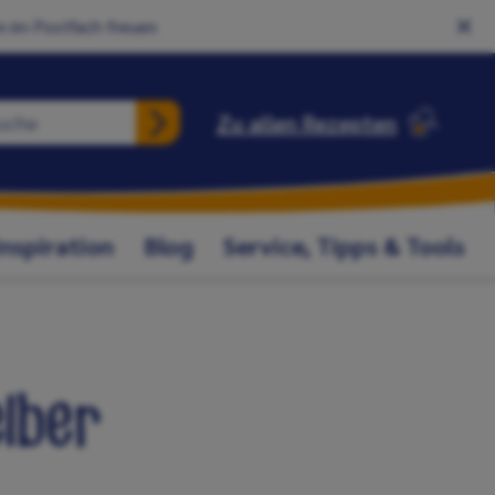
 im Postfach freuen
Rezeptsuche
Zu allen Rezepten
Inspiration
Blog
Service, Tipps & Tools
lber