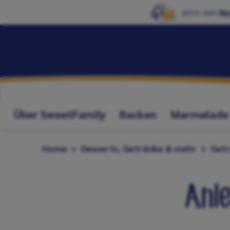
Jetzt zum
Ne
Über SweetFamily
Backen
Marmelade
Home
Desserts, Getränke & mehr
Get
Anl