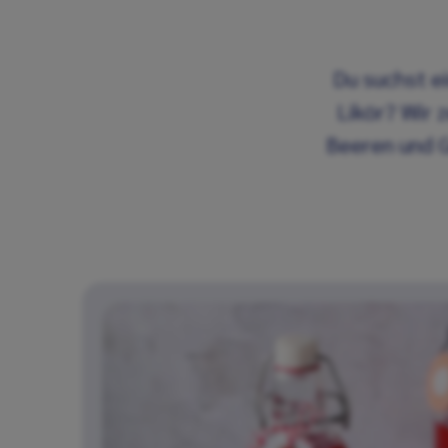
Du suchst e
Likör? Wir z
Beeren und G