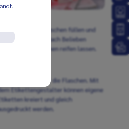
andt.
Schritt 3
Likör in saubere Flaschen füllen und
gut verschließen. Nach Belieben
nochmals 1-2 Wochen reifen lassen.
Klebe Etiketten auf die Flaschen. Mit
dem Etikettengestalter können eigene
tiketten kreiert und gleich
ausgedruckt werden.