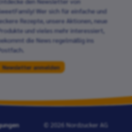
Entdecke den Newsletter von
SweetFamily! Wer sich für einfache und
leckere Rezepte, unsere Aktionen, neue
Produkte und vieles mehr interessiert,
bekommt die News regelmäßig ins
Postfach.
Newsletter anmelden
gungen
© 2026 Nordzucker AG