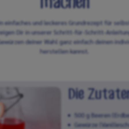
machen
in einfaches und leckeres Grundrezept für sel
eigen Dir in unserer Schritt-für-Schritt-Anleitu
ewürzen deiner Wahl ganz einfach deinen indivi
herstellen kannst.
Die Zutate
500 g Beeren (Erdb
Gewürze (Vanillesch