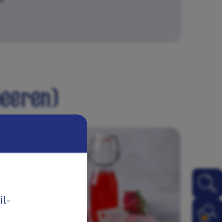
beeren)
il-