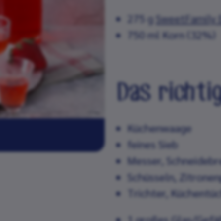
275 g
SweetFamily 
750 ml Korn (32%)
Das richti
Küchenwaage
feines Sieb
Messer, Schneidebr
Schüsseln, Zitrone
Trichter, Küchentü
1 großes Glas/Gefä