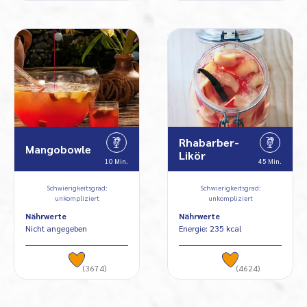
Rhabarber-
Mangobowle
Likör
10 Min.
45 Min.
Schwierigkeitsgrad:
Schwierigkeitsgrad:
unkompliziert
unkompliziert
Nährwerte
Nährwerte
Nicht angegeben
Energie: 235 kcal
(3674)
(4624)