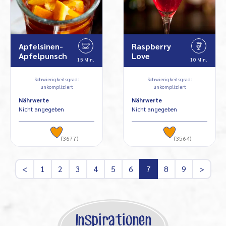
Apfelsinen-
Raspberry
Apfelpunsch
Love
15 Min.
10 Min.
Schwierigkeitsgrad:
Schwierigkeitsgrad:
unkompliziert
unkompliziert
Nährwerte
Nährwerte
Nicht angegeben
Nicht angegeben
(3677)
(3564)
<
1
2
3
4
5
6
7
8
9
>
Inspirationen