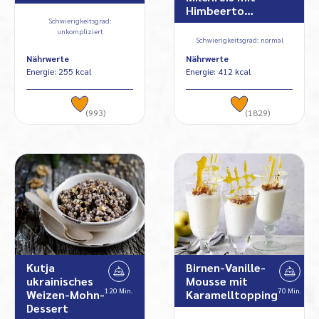
Himbeerto…
Schwierigkeitsgrad:
unkompliziert
Schwierigkeitsgrad: normal
Nährwerte
Nährwerte
Energie: 255 kcal
Energie: 412 kcal
(993)
(1829)
Kutja
Birnen-Vanille-
ukrainisches
Mousse mit
120 Min.
70 Min.
Weizen-Mohn-
Karamelltopping
Dessert