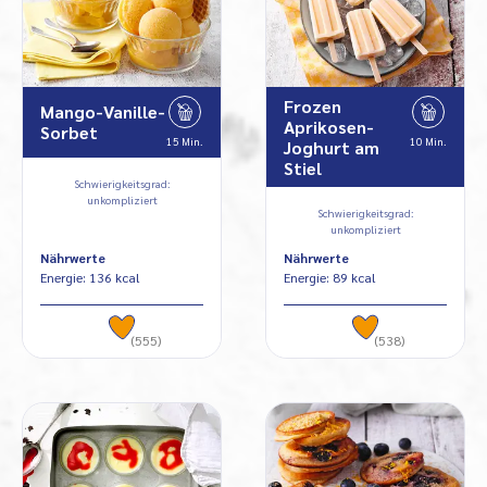
Frozen
Mango-Vanille-
Aprikosen-
Sorbet
15 Min.
10 Min.
Joghurt am
Stiel
Schwierigkeitsgrad:
unkompliziert
Schwierigkeitsgrad:
unkompliziert
Nährwerte
Nährwerte
Energie: 136 kcal
Energie: 89 kcal
(555)
(538)