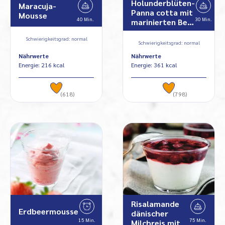
Holunderblüten-
Maracuja-
Panna cotta mit
Mousse
40 Min.
30 Min.
marinierten Be…
Schwierigkeitsgrad: normal
Schwierigkeitsgrad: normal
Nährwerte
Nährwerte
Energie: 216 kcal
Energie: 361 kcal
(618)
(798)
Risalamande
Erdbeermousse
dänischer
15 Min.
75 Min.
Milchreis mit