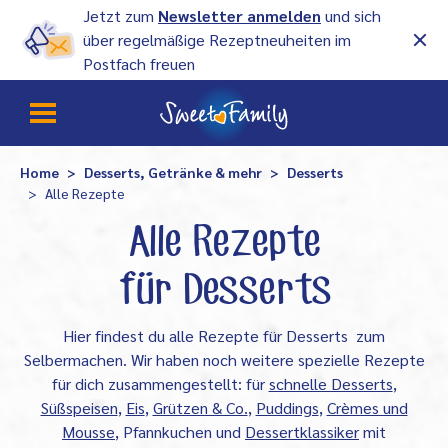
Jetzt zum
Newsletter anmelden
und sich
über regelmäßige Rezeptneuheiten im
Postfach freuen
Home
Desserts, Getränke & mehr
Desserts
Alle Rezepte
Alle Rezepte
für Desserts
Hier findest du alle Rezepte für Desserts zum
Selbermachen. Wir haben noch weitere spezielle Rezepte
für dich zusammengestellt: für
schnelle Desserts
,
Süßspeisen
,
Eis
,
Grützen & Co.
,
Puddings
,
Crèmes und
Mousse
, Pfannkuchen und
Dessertklassiker
mit