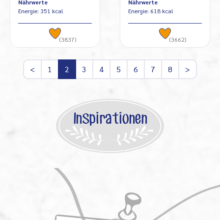
Nährwerte
Nährwerte
Energie: 351 kcal
Energie: 618 kcal
(3837)
(3662)
<
1
2
3
4
5
6
7
8
>
Inspirationen