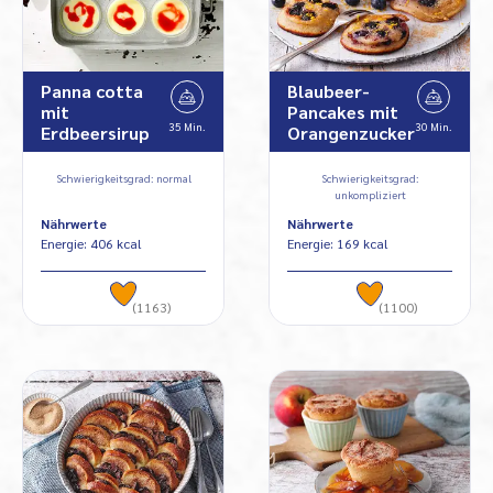
Panna cotta
Blaubeer-
mit
Pancakes mit
35 Min.
30 Min.
Erdbeersirup
Orangenzucker
Schwierigkeitsgrad: normal
Schwierigkeitsgrad:
unkompliziert
Nährwerte
Nährwerte
Energie: 406 kcal
Energie: 169 kcal
(1163)
(1100)