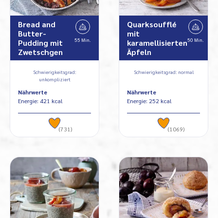
Bread and
Quarksoufflé
Butter-
mit
55 Min.
50 Min.
Pudding mit
karamellisierten
Zwetschgen
Äpfeln
Schwierigkeitsgrad:
Schwierigkeitsgrad: normal
unkompliziert
Nährwerte
Nährwerte
Energie: 421 kcal
Energie: 252 kcal
(731)
(1069)